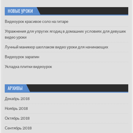
r
c
НОВЫЕ УРОКИ
h
f
Видеоурок красивое соло на гитаре
o
Упражнения для упругих ягодиц в домашних условиях для девушек
r
видео уроки
:
Лунный маникюр шеллаком видео уроки для начинающих
Видеоурок зарапин
Укладка плитки видеоурок
АРХИВЫ
Декабрь 2018
Ноябрь 2018
Октябрь 2018
Сентябрь 2018