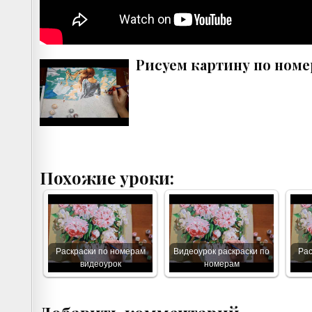
Рисуем картину по ном
Похожие уроки:
Раскраски по номерам
Видеоурок раскраски по
Рас
видеоурок
номерам