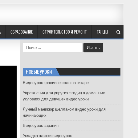
А
ОБРАЗОВАНИЕ
СТРОИТЕЛЬСТВО И РЕМОНТ
ТАНЦЫ
S
e
a
r
c
НОВЫЕ УРОКИ
h
f
Видеоурок красивое соло на гитаре
o
Упражнения для упругих ягодиц в домашних
r
условиях для девушек видео уроки
:
Лунный маникюр шеллаком видео уроки для
начинающих
Видеоурок зарапин
Укладка плитки видеоурок