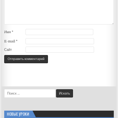
Имя
*
E-mail
*
Сайт
S
e
a
r
c
НОВЫЕ УРОКИ
h