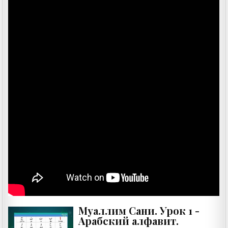
Муаллим Сани. Урок 1 -
Арабский алфавит.