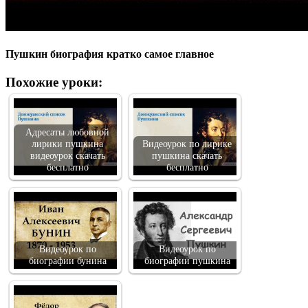
Пушкин биография кратко самое главное
Похожие уроки:
Адресаты любовной
лирики пушкина
Видеоурок по лирике
видеоурок скачать
пушкина скачать
бесплатно
бесплатно
Видеоурок по
Видеоурок по
биографии бунина
биографии пушкина