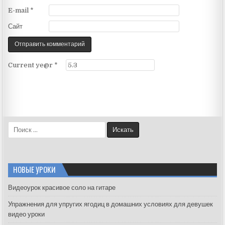
E-mail
*
Сайт
Current ye@r
*
S
e
a
r
c
НОВЫЕ УРОКИ
h
f
Видеоурок красивое соло на гитаре
o
Упражнения для упругих ягодиц в домашних условиях для девушек
r
видео уроки
: