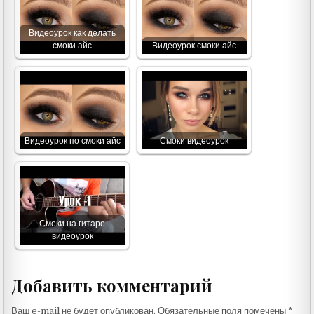
Видеоурок как делать
смоки айс
Видеоурок смоки айс
Видеоурок по смоки айс
Смоки видеоурок
Смоки на гитаре
видеоурок
Добавить комментарий
Ваш e-mail не будет опубликован.
Обязательные поля помечены
*