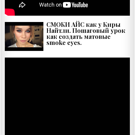
СМОКИ АЙС как у Киры
Найтли. Пошаговый урок
как создать матовые
smoke eyes.