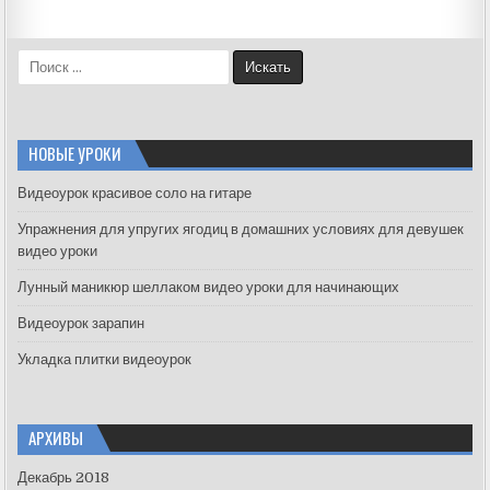
S
e
a
r
c
НОВЫЕ УРОКИ
h
f
Видеоурок красивое соло на гитаре
o
Упражнения для упругих ягодиц в домашних условиях для девушек
r
видео уроки
:
Лунный маникюр шеллаком видео уроки для начинающих
Видеоурок зарапин
Укладка плитки видеоурок
АРХИВЫ
Декабрь 2018