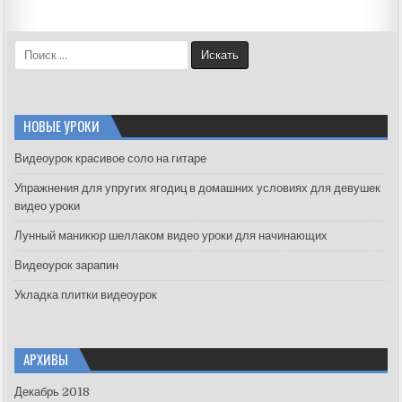
S
e
a
r
c
НОВЫЕ УРОКИ
h
f
Видеоурок красивое соло на гитаре
o
Упражнения для упругих ягодиц в домашних условиях для девушек
r
видео уроки
:
Лунный маникюр шеллаком видео уроки для начинающих
Видеоурок зарапин
Укладка плитки видеоурок
АРХИВЫ
Декабрь 2018