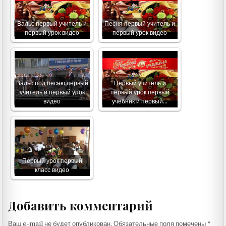
Вальс первый учитель и
Песня первый учитель и
первый урок видео
первый урок видео
Вальс под песню первый
Первый учитель и
учитель и первый урок
первый урок первый
видео
учебник и первый…
Первый урок первый
класс видео
Добавить комментарий
Ваш e-mail не будет опубликован.
Обязательные поля помечены
*