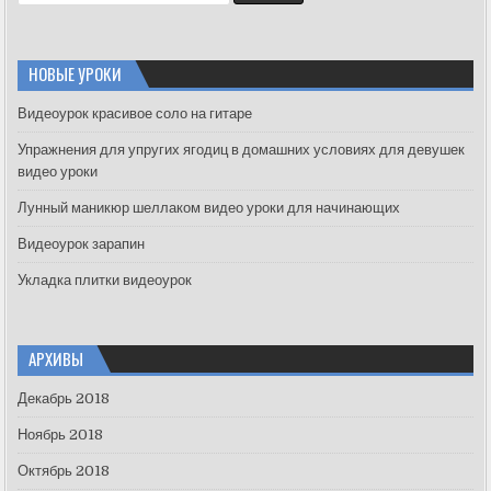
e
a
r
c
НОВЫЕ УРОКИ
h
f
Видеоурок красивое соло на гитаре
o
Упражнения для упругих ягодиц в домашних условиях для девушек
r
видео уроки
:
Лунный маникюр шеллаком видео уроки для начинающих
Видеоурок зарапин
Укладка плитки видеоурок
АРХИВЫ
Декабрь 2018
Ноябрь 2018
Октябрь 2018