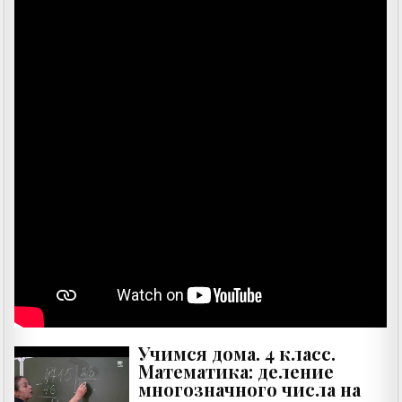
Учимся дома. 4 класс.
Математика: деление
многозначного числа на