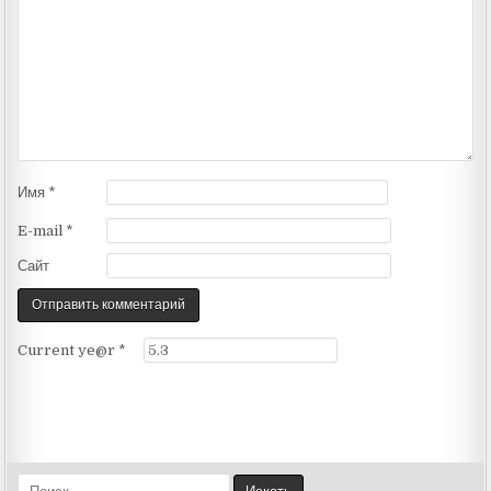
Имя
*
E-mail
*
Сайт
Current ye@r
*
S