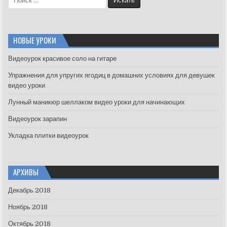
e
a
r
c
НОВЫЕ УРОКИ
h
f
Видеоурок красивое соло на гитаре
o
Упражнения для упругих ягодиц в домашних условиях для девушек
r
видео уроки
:
Лунный маникюр шеллаком видео уроки для начинающих
Видеоурок зарапин
Укладка плитки видеоурок
АРХИВЫ
Декабрь 2018
Ноябрь 2018
Октябрь 2018