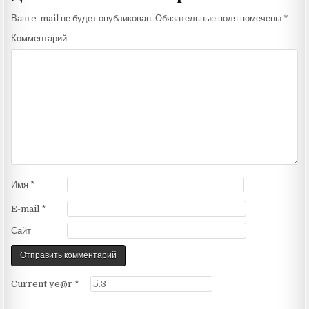
Ваш e-mail не будет опубликован.
Обязательные поля помечены
*
Комментарий
Имя
*
E-mail
*
Сайт
Current ye@r
*