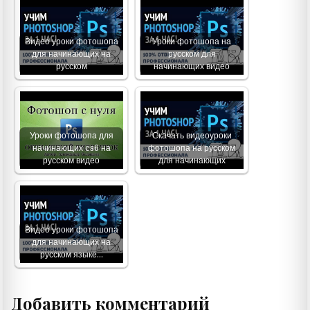
Видео уроки фотошопа
Уроки фотошопа на
для начинающих на
русском для
русском
начинающих видео
Уроки фотошопа для
Скачать видеоуроки
начинающих cs6 на
фотошопа на русском
русском видео
для начинающих
Видео уроки фотошопа
для начинающих на
русском языке…
Добавить комментарий