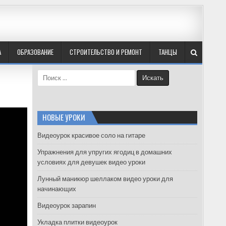
А
ОБРАЗОВАНИЕ
СТРОИТЕЛЬСТВО И РЕМОНТ
ТАНЦЫ
S
e
a
r
c
НОВЫЕ УРОКИ
h
f
Видеоурок красивое соло на гитаре
o
Упражнения для упругих ягодиц в домашних
r
условиях для девушек видео уроки
:
Лунный маникюр шеллаком видео уроки для
начинающих
Видеоурок зарапин
Укладка плитки видеоурок