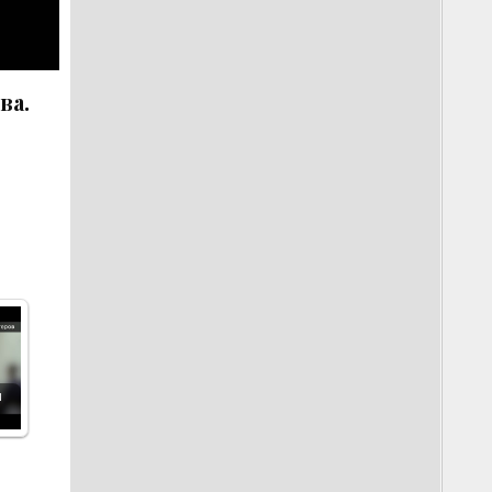
ва.
и