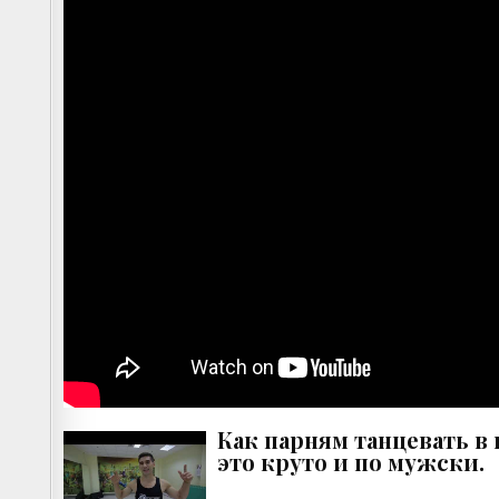
Как парням танцевать в 
это круто и по мужски.