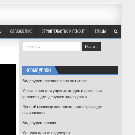
А
ОБРАЗОВАНИЕ
СТРОИТЕЛЬСТВО И РЕМОНТ
ТАНЦЫ
S
e
a
r
c
НОВЫЕ УРОКИ
h
f
Видеоурок красивое соло на гитаре
o
Упражнения для упругих ягодиц в домашних
r
условиях для девушек видео уроки
:
Лунный маникюр шеллаком видео уроки для
начинающих
Видеоурок зарапин
Укладка плитки видеоурок