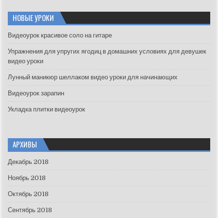
r
c
НОВЫЕ УРОКИ
h
f
Видеоурок красивое соло на гитаре
o
Упражнения для упругих ягодиц в домашних условиях для девушек
r
видео уроки
:
Лунный маникюр шеллаком видео уроки для начинающих
Видеоурок зарапин
Укладка плитки видеоурок
АРХИВЫ
Декабрь 2018
Ноябрь 2018
Октябрь 2018
Сентябрь 2018