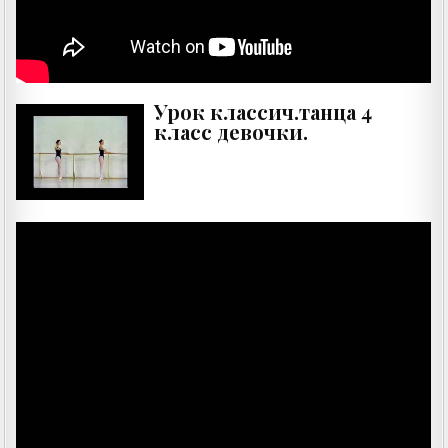
Урок классич.танца 4
класс девочки.