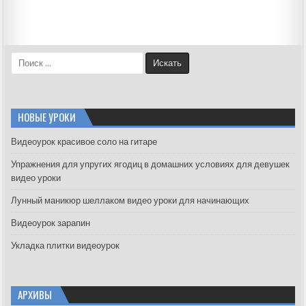
S
e
a
r
c
НОВЫЕ УРОКИ
h
f
Видеоурок красивое соло на гитаре
o
Упражнения для упругих ягодиц в домашних условиях для девушек
r
видео уроки
:
Лунный маникюр шеллаком видео уроки для начинающих
Видеоурок зарапин
Укладка плитки видеоурок
АРХИВЫ