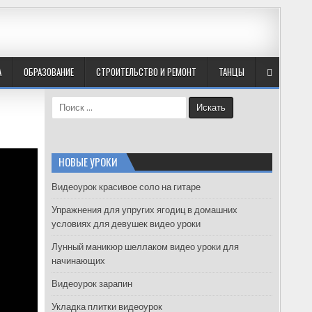
А
ОБРАЗОВАНИЕ
СТРОИТЕЛЬСТВО И РЕМОНТ
ТАНЦЫ
S
e
a
r
c
НОВЫЕ УРОКИ
h
f
Видеоурок красивое соло на гитаре
o
Упражнения для упругих ягодиц в домашних
r
условиях для девушек видео уроки
:
Лунный маникюр шеллаком видео уроки для
начинающих
Видеоурок зарапин
Укладка плитки видеоурок