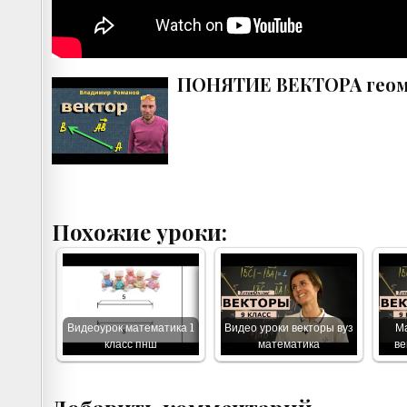
ПОНЯТИЕ ВЕКТОРА геомет
Похожие уроки:
Видеоурок математика 1
Видео уроки векторы вуз
Ма
класс пнш
математика
ве