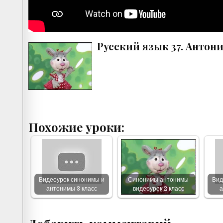
Русский язык 37. Анто
Похожие уроки:
Видеоурок синонимы и
Синонимы антонимы
Вид
антонимы 3 класс
видеоурок 2 класс
а