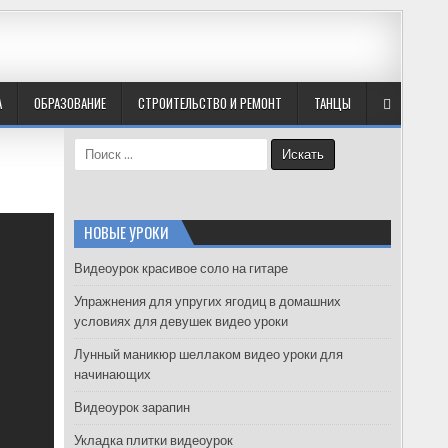
А
ОБРАЗОВАНИЕ
СТРОИТЕЛЬСТВО И РЕМОНТ
ТАНЦЫ
S
e
a
r
c
НОВЫЕ УРОКИ
h
f
Видеоурок красивое соло на гитаре
o
Упражнения для упругих ягодиц в домашних
r
условиях для девушек видео уроки
:
Лунный маникюр шеллаком видео уроки для
начинающих
Видеоурок зарапин
Укладка плитки видеоурок