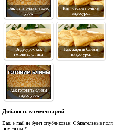
Как печь блины видео
Как готовить блины
урок
видеоурок
Видеоурок как
Как жарить блины
готовить блины
видео урок
Как готовить блины
видео урок
Добавить комментарий
Ваш e-mail не будет опубликован.
Обязательные поля
помечены
*