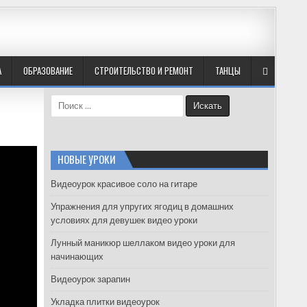
А
ОБРАЗОВАНИЕ
СТРОИТЕЛЬСТВО И РЕМОНТ
ТАНЦЫ
S
e
a
r
c
НОВЫЕ УРОКИ
h
f
Видеоурок красивое соло на гитаре
o
Упражнения для упругих ягодиц в домашних
r
условиях для девушек видео уроки
:
Лунный маникюр шеллаком видео уроки для
начинающих
Видеоурок зарапин
Укладка плитки видеоурок