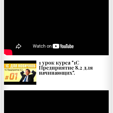
1 урок курса "1С
Предприятие 8.2 для
начинающих".