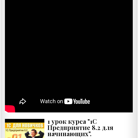
1 урок курса "1С
Предприятие 8.2 для
начинающих".