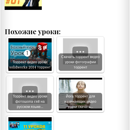
Похожие уроки:
Скачать торрент видео
Торрент видео уроки
уроки фотографии
solidworks 2014 торрент
торрент
Торрент видео уроки
Йога торрент для
фотошопа cs6 на
начинающих видео
русском языке…
уроки скачать…