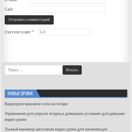
Сайт
Current ye@r
*
S
e
a
r
c
НОВЫЕ УРОКИ
h
f
Видеоурок красивое соло на гитаре
o
Упражнения для упругих ягодиц в домашних условиях для девушек
r
видео уроки
:
Лунный маникюр шеллаком видео уроки для начинающих