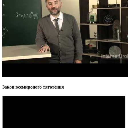
Закон всемироного тяготения