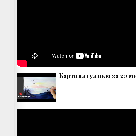
Картина гуашью за 20 м