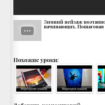
Зимний пейзаж поэтапно
начинающих. Пошаговая 
Похожие уроки:
Вид
Видеоуроки гуашью
Видеоурок гуашью