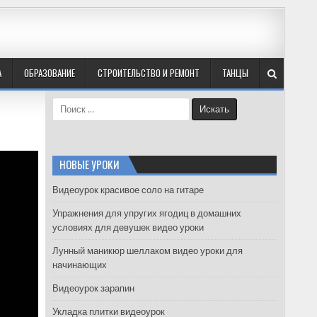
А
ОБРАЗОВАНИЕ
СТРОИТЕЛЬСТВО И РЕМОНТ
ТАНЦЫ
S
e
a
r
c
НОВЫЕ УРОКИ
h
f
Видеоурок красивое соло на гитаре
o
Упражнения для упругих ягодиц в домашних
r
условиях для девушек видео уроки
:
Лунный маникюр шеллаком видео уроки для
начинающих
Видеоурок зарапин
Укладка плитки видеоурок