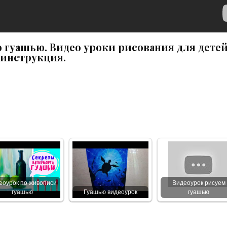
 гуашью. Видео уроки рисования для дете
инструкция.
еоурок по живописи
Видеоурок рисуем
гуашью
Гуашью видеоурок
гуашью