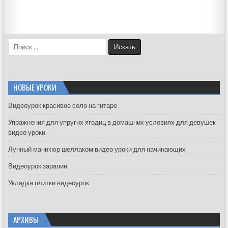
S
e
a
r
c
НОВЫЕ УРОКИ
h
f
Видеоурок красивое соло на гитаре
o
Упражнения для упругих ягодиц в домашних условиях для девушек
r
видео уроки
:
Лунный маникюр шеллаком видео уроки для начинающих
Видеоурок зарапин
Укладка плитки видеоурок
АРХИВЫ