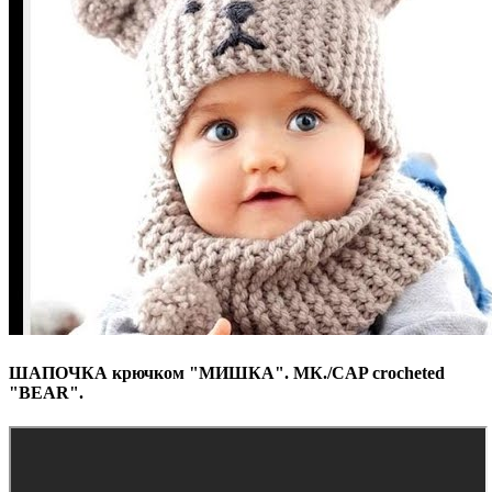
ШАПОЧКА крючком "МИШКА". МК./CAP crocheted
"BEAR".