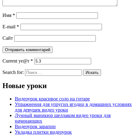
Имя
*
E-mail
*
Сайт
Current ye@r
*
Search for:
Новые уроки
Видеоурок красивое соло на гитаре
Упражнения для упругих ягодиц в домашних условиях
для девушек видео уроки
Лунный маникюр шеллаком видео уроки для
начинающих
Видеоурок зарапин
Укладка плитки видеоурок