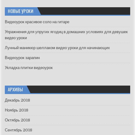
r
c
НОВЫЕ УРОКИ
h
f
Видеоурок красивое соло на гитаре
o
Упражнения для упругих ягодиц в домашних условиях для девушек
r
видео уроки
:
Лунный маникюр шеллаком видео уроки для начинающих
Видеоурок зарапин
Укладка плитки видеоурок
АРХИВЫ
Декабрь 2018
Ноябрь 2018
Октябрь 2018
Сентябрь 2018