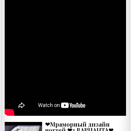
❤Мраморный дизайн
ногтей ❤3 ВАРИАНТА❤