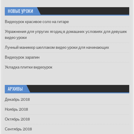
r
c
НОВЫЕ УРОКИ
h
f
Видеоурок красивое соло на гитаре
o
Упражнения для упругих ягодиц в домашних условиях для девушек
r
видео уроки
:
Лунный маникюр шеллаком видео уроки для начинающих
Видеоурок зарапин
Укладка плитки видеоурок
АРХИВЫ
Декабрь 2018
Ноябрь 2018
Октябрь 2018
Сентябрь 2018