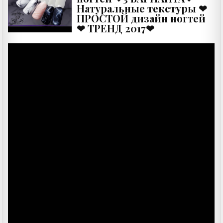
Натуральные текстуры ❤
ПРОСТОЙ дизайн ногтей
❤ ТРЕНД 2017❤