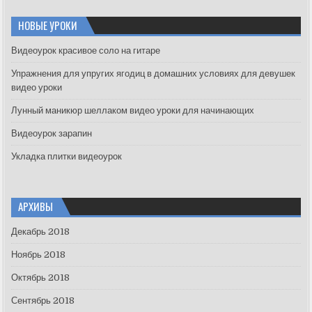
r
c
НОВЫЕ УРОКИ
h
f
Видеоурок красивое соло на гитаре
o
Упражнения для упругих ягодиц в домашних условиях для девушек
r
видео уроки
:
Лунный маникюр шеллаком видео уроки для начинающих
Видеоурок зарапин
Укладка плитки видеоурок
АРХИВЫ
Декабрь 2018
Ноябрь 2018
Октябрь 2018
Сентябрь 2018