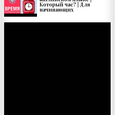
Который час? | Для
начинающих