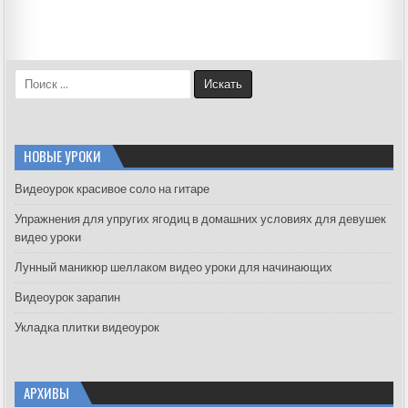
S
e
a
r
c
НОВЫЕ УРОКИ
h
f
Видеоурок красивое соло на гитаре
o
Упражнения для упругих ягодиц в домашних условиях для девушек
r
видео уроки
:
Лунный маникюр шеллаком видео уроки для начинающих
Видеоурок зарапин
Укладка плитки видеоурок
АРХИВЫ