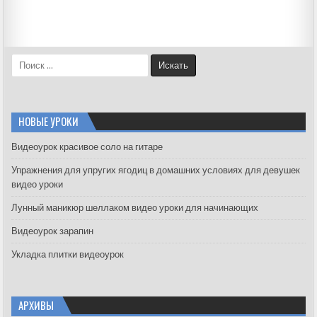
S
e
a
r
c
НОВЫЕ УРОКИ
h
f
Видеоурок красивое соло на гитаре
o
Упражнения для упругих ягодиц в домашних условиях для девушек
r
видео уроки
:
Лунный маникюр шеллаком видео уроки для начинающих
Видеоурок зарапин
Укладка плитки видеоурок
АРХИВЫ