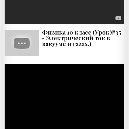
Физика 10 класс (Урок№35
- Электрический ток в
вакууме и газах.)