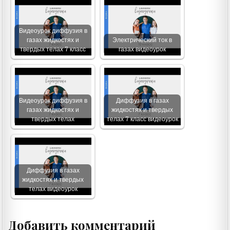
Видеоурок диффузия в
газах жидкостях и
Электрический ток в
твердых телах 7 класс
газах видеоурок
Видеоурок диффузия в
Диффузия в газах
газах жидкостях и
жидкостях и твердых
твердых телах
телах 7 класс видеоурок
Диффузия в газах
жидкостях и твердых
телах видеоурок
Добавить комментарий