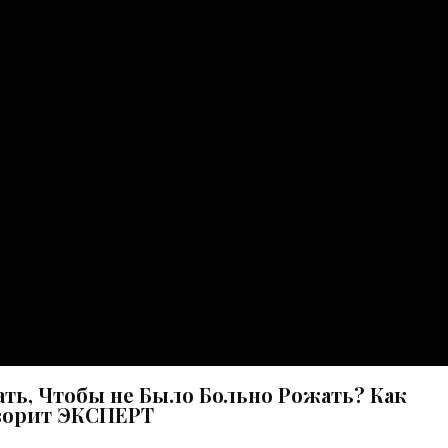
ать, Чтобы не Было Больно Рожать? Как
ворит ЭКСПЕРТ