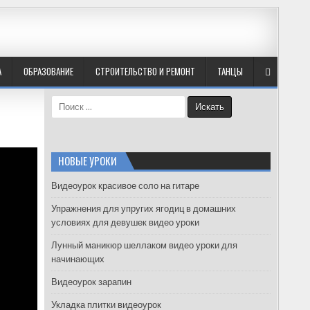
А
ОБРАЗОВАНИЕ
СТРОИТЕЛЬСТВО И РЕМОНТ
ТАНЦЫ
S
e
a
r
c
НОВЫЕ УРОКИ
h
f
Видеоурок красивое соло на гитаре
o
Упражнения для упругих ягодиц в домашних
r
условиях для девушек видео уроки
:
Лунный маникюр шеллаком видео уроки для
начинающих
Видеоурок зарапин
Укладка плитки видеоурок