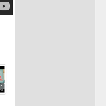
ть
ом