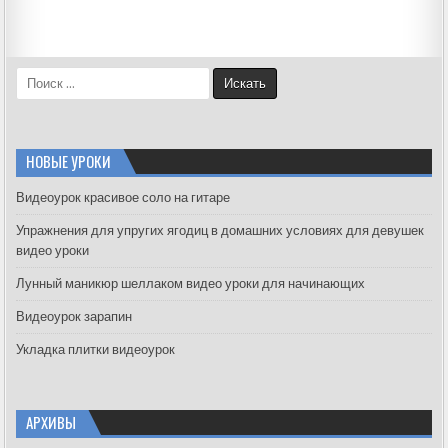
S
e
a
r
c
НОВЫЕ УРОКИ
h
f
Видеоурок красивое соло на гитаре
o
Упражнения для упругих ягодиц в домашних условиях для девушек
r
видео уроки
:
Лунный маникюр шеллаком видео уроки для начинающих
Видеоурок зарапин
Укладка плитки видеоурок
АРХИВЫ