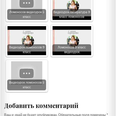
Ломоносов видеоурок 5
Видеоурок литература 9
класс
класс ломоносов
Видеоурок ломоносов 9
Ломоносов 9 класс
класс
видеоурок
Видеоурок ломоносов 5
класс
Добавить комментарий
Ваш e-mail не будет опубликован.
Обязательные поля помечены
*