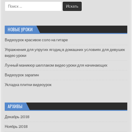
S
e
a
r
c
НОВЫЕ УРОКИ
h
f
Видеоурок красивое соло на гитаре
o
Упражнения для упругих ягодиц в домашних условиях для девушек
r
видео уроки
:
Лунный маникюр шеллаком видео уроки для начинающих
Видеоурок зарапин
Укладка плитки видеоурок
АРХИВЫ
Декабрь 2018
Ноябрь 2018