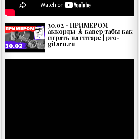
30.02 - ПРИМЕРОМ
аккорды 🎸 кавер табы как
играть на гитаре | pro-
gitaru.ru