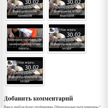
Видеоурок песни
Примером на гитаре
примером
видеоурок
Видеоурок на гитаре для
начинающих на гитаре
Примером видеоурок на
пираты…
гитаре
Видеоурок примером на
гитаре
Добавить комментарий
Ваш e-mail не будет опубликован.
Обязательные поля помечены
*