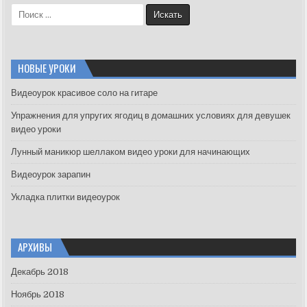
S
e
a
r
c
НОВЫЕ УРОКИ
h
f
Видеоурок красивое соло на гитаре
o
Упражнения для упругих ягодиц в домашних условиях для девушек
r
видео уроки
:
Лунный маникюр шеллаком видео уроки для начинающих
Видеоурок зарапин
Укладка плитки видеоурок
АРХИВЫ
Декабрь 2018
Ноябрь 2018