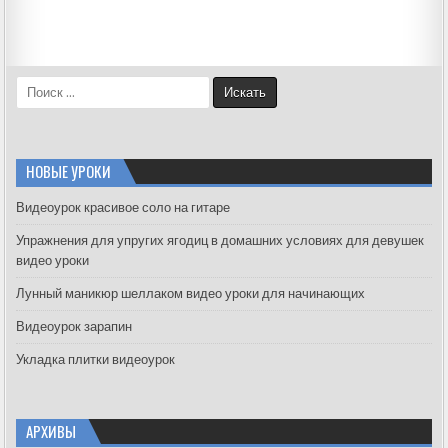
S
e
a
r
c
НОВЫЕ УРОКИ
h
f
Видеоурок красивое соло на гитаре
o
Упражнения для упругих ягодиц в домашних условиях для девушек
r
видео уроки
:
Лунный маникюр шеллаком видео уроки для начинающих
Видеоурок зарапин
Укладка плитки видеоурок
АРХИВЫ