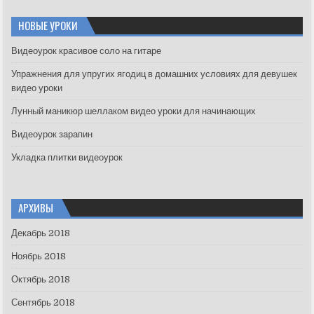
r
c
НОВЫЕ УРОКИ
h
f
Видеоурок красивое соло на гитаре
o
Упражнения для упругих ягодиц в домашних условиях для девушек
r
видео уроки
:
Лунный маникюр шеллаком видео уроки для начинающих
Видеоурок зарапин
Укладка плитки видеоурок
АРХИВЫ
Декабрь 2018
Ноябрь 2018
Октябрь 2018
Сентябрь 2018