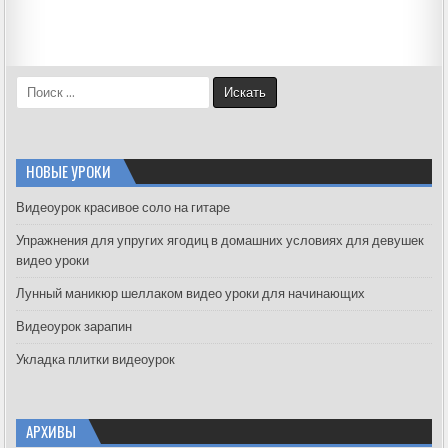
S
e
a
r
c
НОВЫЕ УРОКИ
h
f
Видеоурок красивое соло на гитаре
o
Упражнения для упругих ягодиц в домашних условиях для девушек
r
видео уроки
:
Лунный маникюр шеллаком видео уроки для начинающих
Видеоурок зарапин
Укладка плитки видеоурок
АРХИВЫ