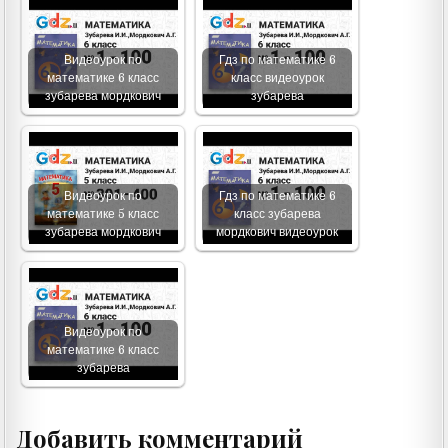
Видеоурок по
Гдз по математике 6
математике 6 класс
класс видеоурок
зубарева мордкович
зубарева
Видеоурок по
Гдз по математике 6
математике 5 класс
класс зубарева
зубарева мордкович
мордкович видеоурок
Видеоурок по
математике 6 класс
зубарева
Добавить комментарий