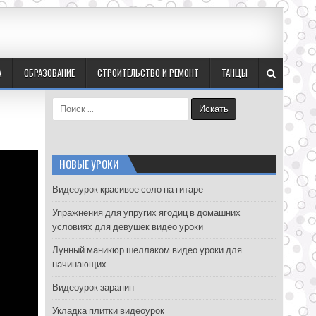
А
ОБРАЗОВАНИЕ
СТРОИТЕЛЬСТВО И РЕМОНТ
ТАНЦЫ
S
e
a
r
c
НОВЫЕ УРОКИ
h
f
Видеоурок красивое соло на гитаре
o
Упражнения для упругих ягодиц в домашних
r
условиях для девушек видео уроки
:
Лунный маникюр шеллаком видео уроки для
начинающих
Видеоурок зарапин
Укладка плитки видеоурок