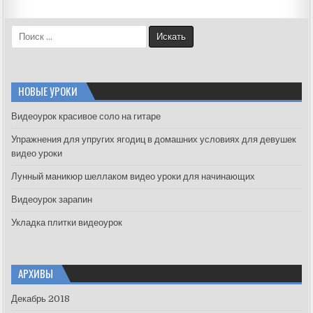
S
e
a
r
c
НОВЫЕ УРОКИ
h
f
Видеоурок красивое соло на гитаре
o
Упражнения для упругих ягодиц в домашних условиях для девушек
r
видео уроки
:
Лунный маникюр шеллаком видео уроки для начинающих
Видеоурок зарапин
Укладка плитки видеоурок
АРХИВЫ
Декабрь 2018