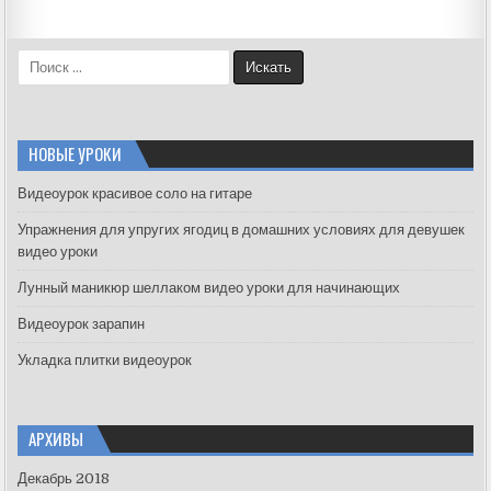
S
e
a
r
c
НОВЫЕ УРОКИ
h
f
Видеоурок красивое соло на гитаре
o
Упражнения для упругих ягодиц в домашних условиях для девушек
r
видео уроки
:
Лунный маникюр шеллаком видео уроки для начинающих
Видеоурок зарапин
Укладка плитки видеоурок
АРХИВЫ
Декабрь 2018