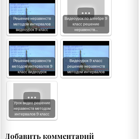
Решение неравенств
Видеоурок по алгебре 9
методом интервалов
класс решение
видеоурок 9 класс
неравенств…
Решение неравенств
Видеоурок 9 класс
методом интервалов 9
решение неравенств
класс видеоурок
методом интервалов
Урок видео решение
неравенств методом
интервалов 9 класс
Добавить комментарий