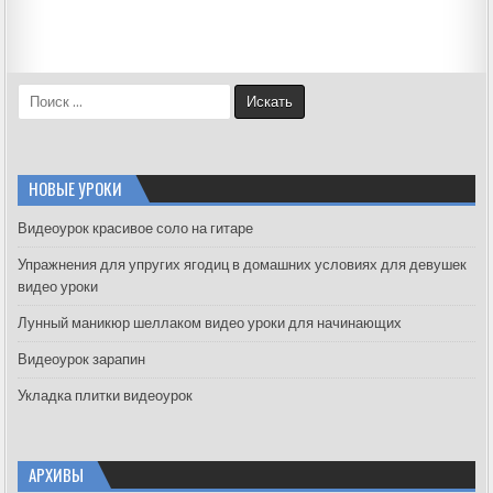
S
e
a
r
c
НОВЫЕ УРОКИ
h
f
Видеоурок красивое соло на гитаре
o
Упражнения для упругих ягодиц в домашних условиях для девушек
r
видео уроки
:
Лунный маникюр шеллаком видео уроки для начинающих
Видеоурок зарапин
Укладка плитки видеоурок
АРХИВЫ