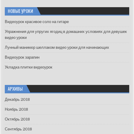
r
c
НОВЫЕ УРОКИ
h
f
Видеоурок красивое соло на гитаре
o
Упражнения для упругих ягодиц в домашних условиях для девушек
r
видео уроки
:
Лунный маникюр шеллаком видео уроки для начинающих
Видеоурок зарапин
Укладка плитки видеоурок
АРХИВЫ
Декабрь 2018
Ноябрь 2018
Октябрь 2018
Сентябрь 2018