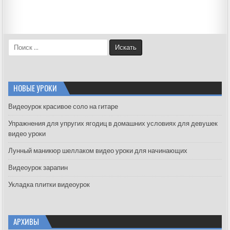
S
e
a
r
c
НОВЫЕ УРОКИ
h
f
Видеоурок красивое соло на гитаре
o
Упражнения для упругих ягодиц в домашних условиях для девушек
r
видео уроки
:
Лунный маникюр шеллаком видео уроки для начинающих
Видеоурок зарапин
Укладка плитки видеоурок
АРХИВЫ