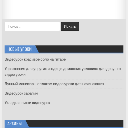
S
e
a
r
c
НОВЫЕ УРОКИ
h
f
Видеоурок красивое соло на гитаре
o
Упражнения для упругих ягодиц в домашних условиях для девушек
r
видео уроки
:
Лунный маникюр шеллаком видео уроки для начинающих
Видеоурок зарапин
Укладка плитки видеоурок
АРХИВЫ