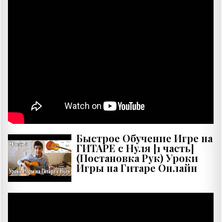
Быстрое Обучение Игре на
ГИТАРЕ с Нуля [1 часть]
(Постановка Рук) Уроки
Игры на Гитаре Онлайн