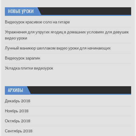
r
c
НОВЫЕ УРОКИ
h
f
Видеоурок красивое соло на гитаре
o
Упражнения для упругих ягодиц в домашних условиях для девушек
r
видео уроки
:
Лунный маникюр шеллаком видео уроки для начинающих
Видеоурок зарапин
Укладка плитки видеоурок
АРХИВЫ
Декабрь 2018
Ноябрь 2018
Октябрь 2018
Сентябрь 2018