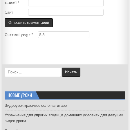
E-mail
*
Сайт
Current ye@r
*
S
e
a
r
c
НОВЫЕ УРОКИ
h
f
Видеоурок красивое соло на гитаре
o
Упражнения для упругих ягодиц в домашних условиях для девушек
r
видео уроки
: