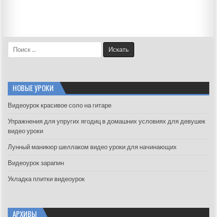
S
e
a
r
c
НОВЫЕ УРОКИ
h
f
Видеоурок красивое соло на гитаре
o
Упражнения для упругих ягодиц в домашних условиях для девушек
r
видео уроки
:
Лунный маникюр шеллаком видео уроки для начинающих
Видеоурок зарапин
Укладка плитки видеоурок
АРХИВЫ