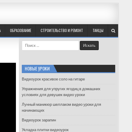
А
ОБРАЗОВАНИЕ
СТРОИТЕЛЬСТВО И РЕМОНТ
ТАНЦЫ
S
e
a
r
c
НОВЫЕ УРОКИ
h
f
Видеоурок красивое соло на гитаре
o
Упражнения для упругих ягодиц в домашних
r
условиях для девушек видео уроки
:
Лунный маникюр шеллаком видео уроки для
начинающих
Видеоурок зарапин
Укладка плитки видеоурок