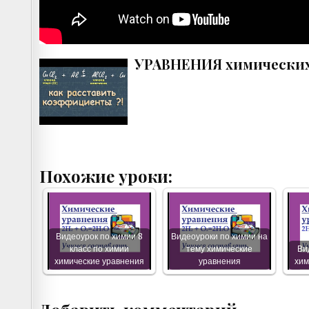
УРАВНЕНИЯ химических
Похожие уроки:
Видеоурок по химии 8
Видеоуроки по химии на
класс по химии
тему химические
Ви
химические уравнения
уравнения
хим