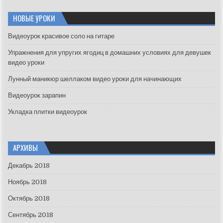
r
c
НОВЫЕ УРОКИ
h
f
Видеоурок красивое соло на гитаре
o
Упражнения для упругих ягодиц в домашних условиях для девушек
r
видео уроки
:
Лунный маникюр шеллаком видео уроки для начинающих
Видеоурок зарапин
Укладка плитки видеоурок
АРХИВЫ
Декабрь 2018
Ноябрь 2018
Октябрь 2018
Сентябрь 2018