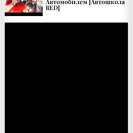
Автомобилем [Автошкола
RED]