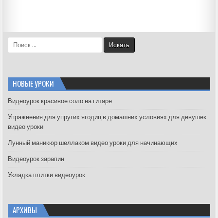
S
e
a
r
c
НОВЫЕ УРОКИ
h
f
Видеоурок красивое соло на гитаре
o
Упражнения для упругих ягодиц в домашних условиях для девушек
r
видео уроки
:
Лунный маникюр шеллаком видео уроки для начинающих
Видеоурок зарапин
Укладка плитки видеоурок
АРХИВЫ